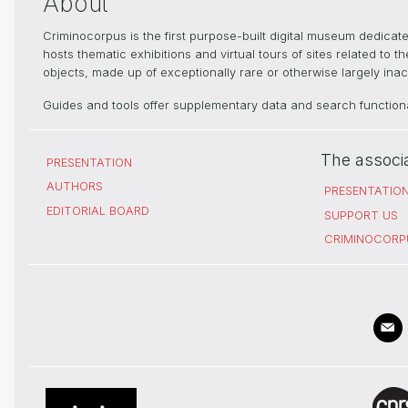
About
Criminocorpus is the first purpose-built digital museum dedica
hosts thematic exhibitions and virtual tours of sites related to 
objects, made up of exceptionally rare or otherwise largely inacc
Guides and tools offer supplementary data and search functional
The associ
PRESENTATION
AUTHORS
PRESENTATIO
EDITORIAL BOARD
SUPPORT US
CRIMINOCORP