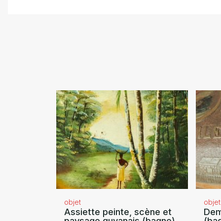
objet
objet
Assiette peinte, scène et
Dem
paysage guyanais (bagne)
(ba