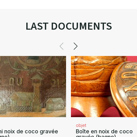
LAST DOCUMENTS
objet
i noix de coco gravée
Boîte en noix de coco
gne)
gravée (bagne)