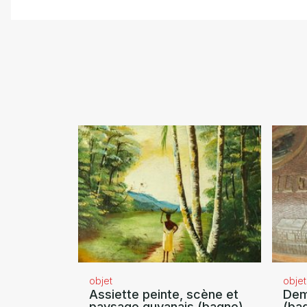
objet
objet
Assiette peinte, scène et
Dem
paysage guyanais (bagne)
(ba