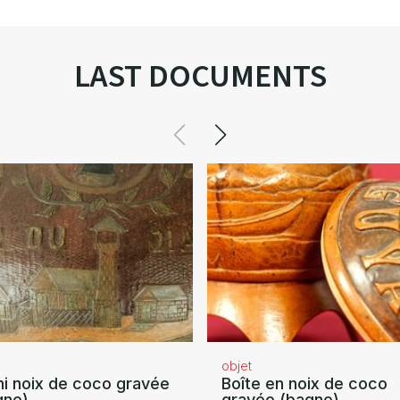
LAST DOCUMENTS
objet
i noix de coco gravée
Boîte en noix de coco
gne)
gravée (bagne)