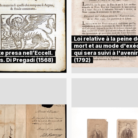
Loi relative à la peine d
mort et au mode d'exé
e presa nell’Eccell.
qui sera suivi à l'avenir
s. Di Pregadi (1568)
(1792)