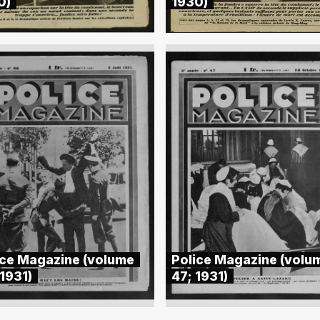
0)
1930)
ice Magazine (volume
Police Magazine (volu
1931)
47; 1931)