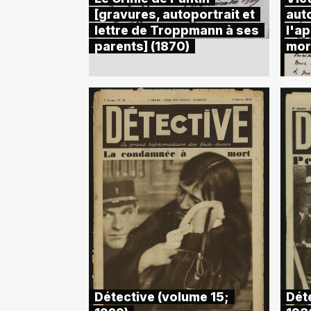
[gravures, autoportrait et
aut
lettre de Troppmann à ses
l'ap
parents] (1870)
mor
Détective (volume 15;
Dét