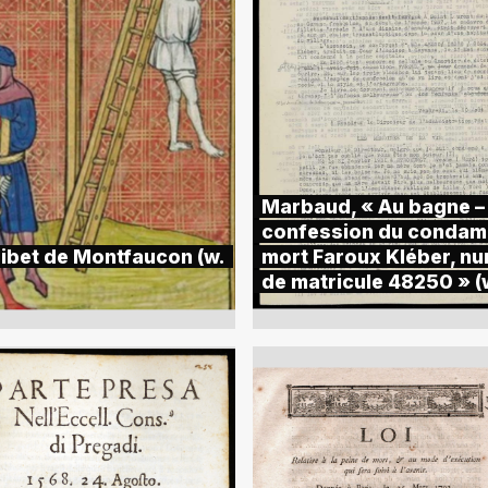
Marbaud, « Au bagne –
confession du condam
gibet de Montfaucon (w.
mort Faroux Kléber, n
de matricule 48250 » (w