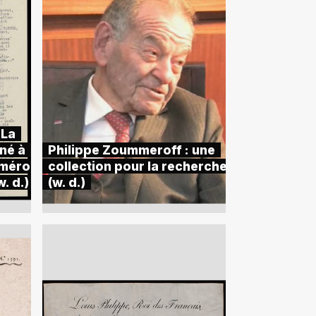
 La
né à
Philippe Zoummeroff : une
uméro
collection pour la recherche
. d.)
(w. d.)