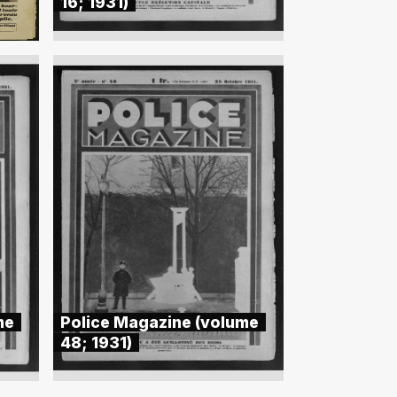
16; 1931)
me
Police Magazine (volume
48; 1931)