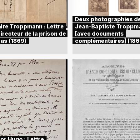
Deux photographies d
aire Troppmann : Lettre
Jean-Baptiste Troppm
irecteur de la prison de
[avec documents
as (1869)
complémentaires] (186
or Hugo : Lettre