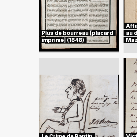
Aff
Plus de bourreau [placard
au d
imprimé] (1848)
Maz
Le Crime de Pantin
Vict