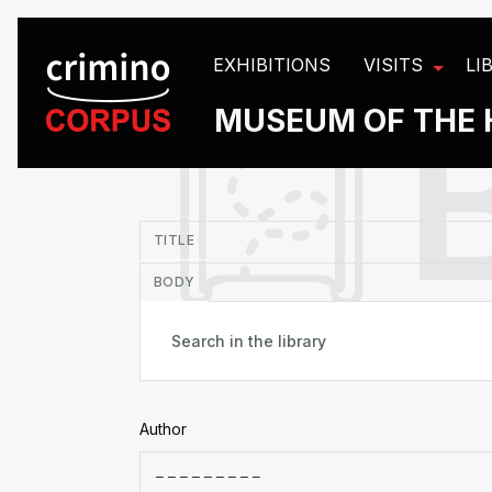
Cookies management panel
EXHIBITIONS
VISITS
LI
MUSEUM OF THE 
in
TITLE
BODY
Author