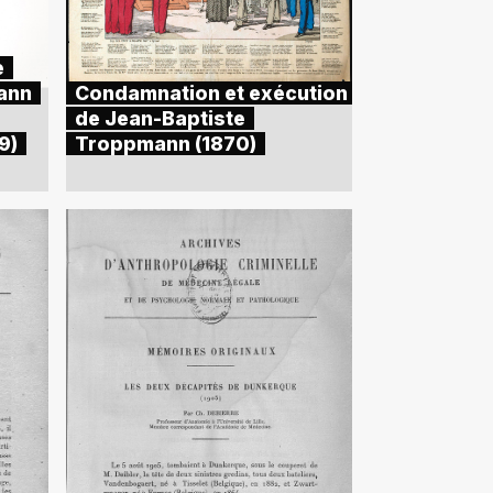
e
ann
Condamnation et exécution
de Jean-Baptiste
9)
Troppmann (1870)