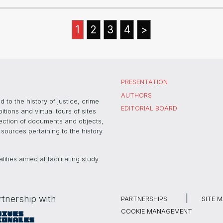
1
2
3
4
>
PRESENTATION
AUTHORS
 to the history of justice, crime
EDITORIAL BOARD
ons and virtual tours of sites
election of documents and objects,
sources pertaining to the history
ties aimed at facilitating study
rtnership with
PARTNERSHIPS
SITE 
COOKIE MANAGEMENT