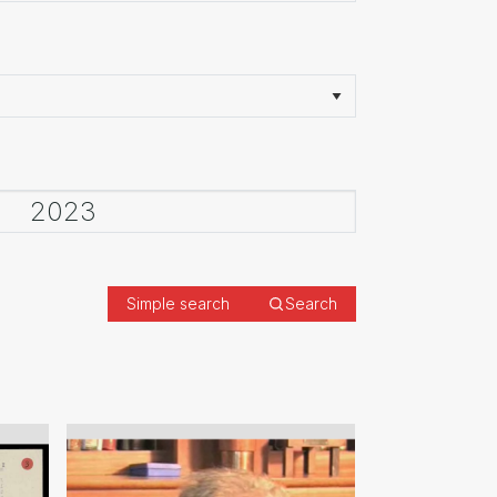
Simple search
Search