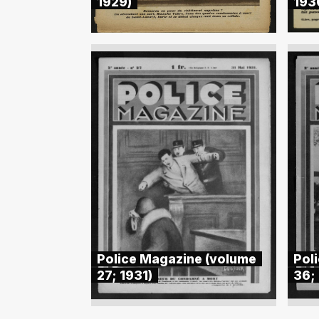
1929)
193
Police Magazine (volume
Pol
27; 1931)
36; 