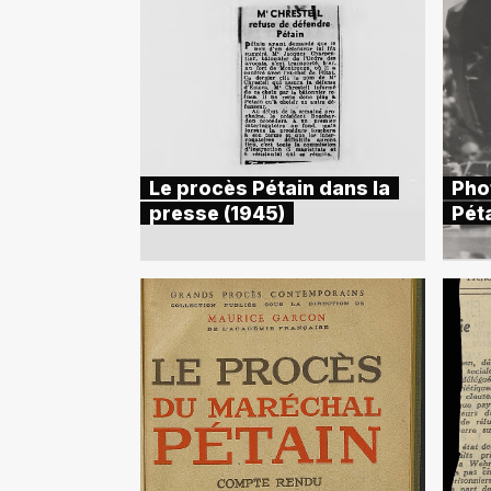
Le procès Pétain dans la
Pho
presse (1945)
Péta