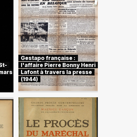
Gestapo française :
St-
l'affaire Pierre Bonny Henri
 mars
Lafont à travers la presse
(1944)