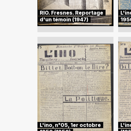
RIO. Fresnes. Reportage
L'i
d'un témoin (1947)
195
L'ino, n°05, 1er octobre
L'in