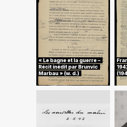
« Le bagne et la guerre –
Fran
Récit inédit par Brunvic
194
Marbau » (w. d.)
(19