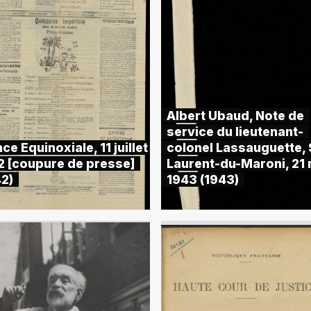
Albert Ubaud, Note de
service du lieutenant-
ce Equinoxiale, 11 juillet
colonel Lassauguette, 
2 [coupure de presse]
Laurent-du-Maroni, 21
42)
1943 (1943)