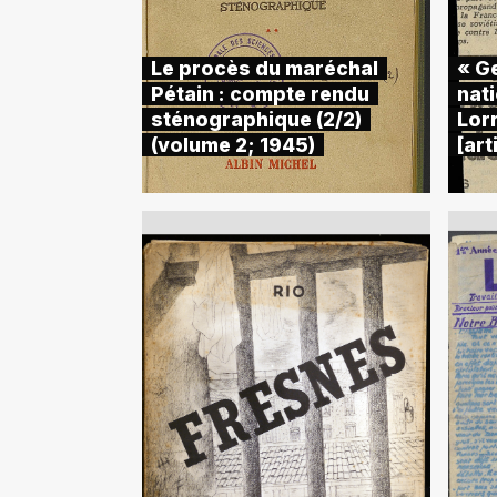
Le procès du maréchal
« G
Pétain : compte rendu
nati
sténographique (2/2)
Lor
(volume 2; 1945)
[art