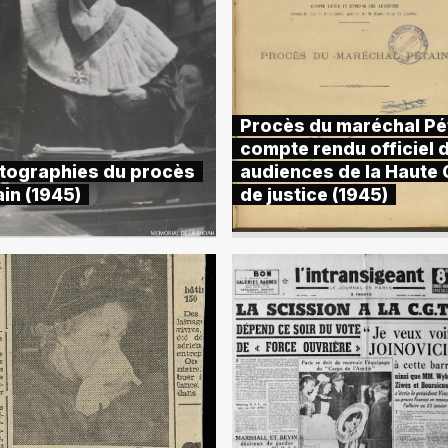
Procès du maréchal Pét
compte rendu officiel 
tographies du procès
audiences de la Haute
in (1945)
de justice (1945)