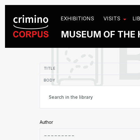
Cookies management panel
EXHIBITIONS
VISITS
LI
MUSEUM OF THE 
in
TITLE
BODY
Author