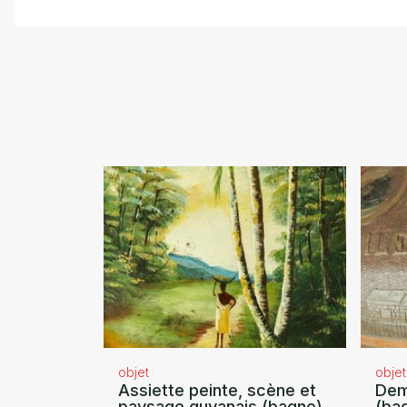
objet
objet
Assiette peinte, scène et
Dem
paysage guyanais (bagne)
(ba