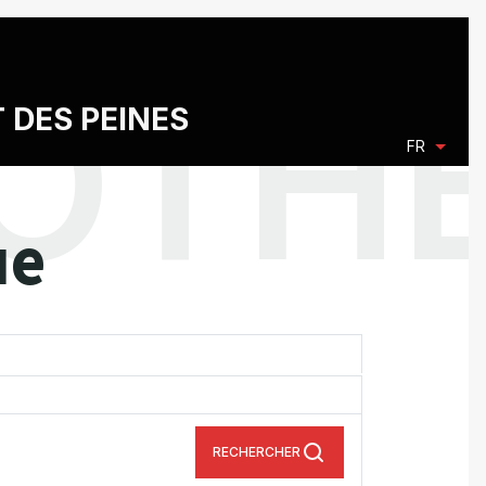
T DES PEINES
FR
ue
RECHERCHER