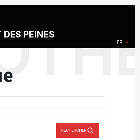
T DES PEINES
FR
ue
RECHERCHER