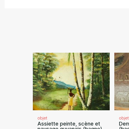
objet
objet
Assiette peinte, scène et
Dem
paysage guyanais (bagne)
(ba