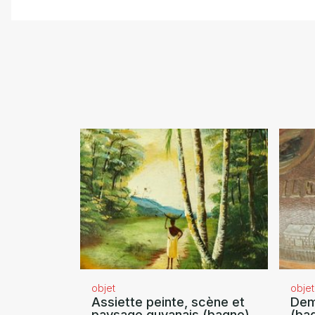
objet
objet
Assiette peinte, scène et
Dem
paysage guyanais (bagne)
(ba