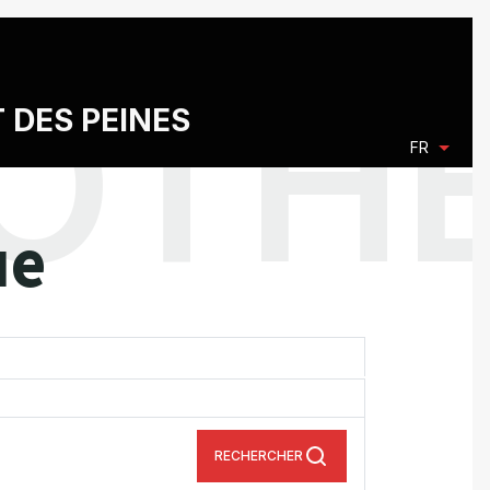
T DES PEINES
FR
ue
RECHERCHER