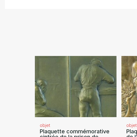
objet
objet
Plaquette commémorative
Pla
cintrée de la prison de
de l