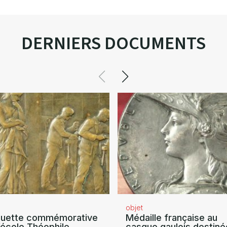
DERNIERS DOCUMENTS
objet
quette commémorative
Médaille française au
’école Théophile
casque gaulois destiné