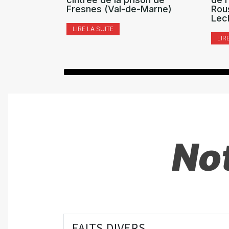
Fresnes (Val-de-Marne)
Rou
Lec
LIRE LA SUITE
LIR
Not
FAITS DIVERS