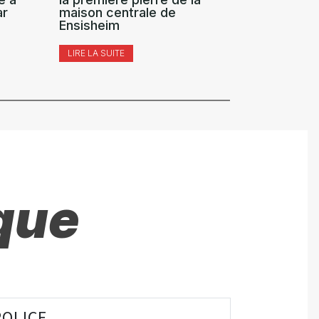
ar
maison centrale de
(détentio
Ensisheim
LIRE LA SUI
LIRE LA SUITE
que
POLICE