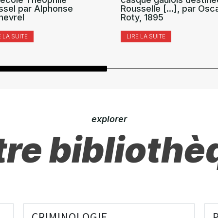
ssel par Alphonse
Rousselle [...], par Osc
hevrel
Roty, 1895
E LA SUITE
LIRE LA SUITE
explorer
re bibliothè
CRIMINOLOGIE