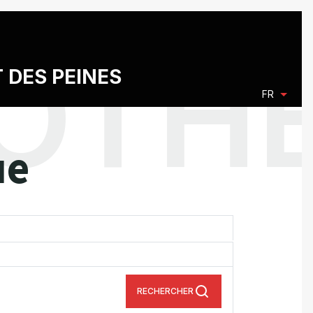
T DES PEINES
FR
ue
RECHERCHER