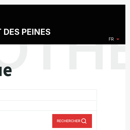
T DES PEINES
FR
ue
RECHERCHER