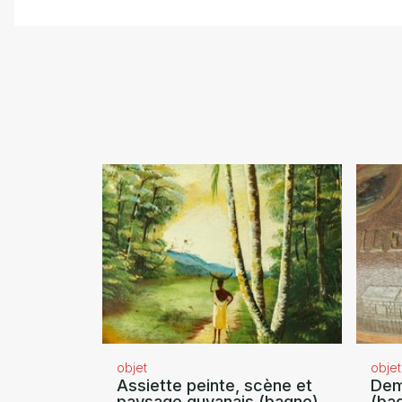
objet
objet
Assiette peinte, scène et
Dem
paysage guyanais (bagne)
(ba