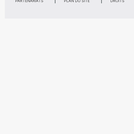
PARTENARIATS
PLAN DU SITE
DROITS