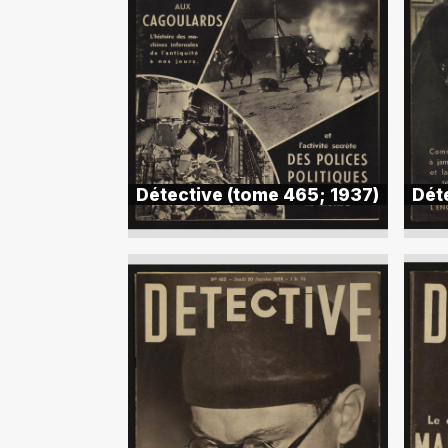
Détective (tome 465; 1937)
Dét