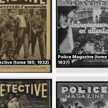
Police Magazine (tome
ective (tome 185; 1932)
1937)