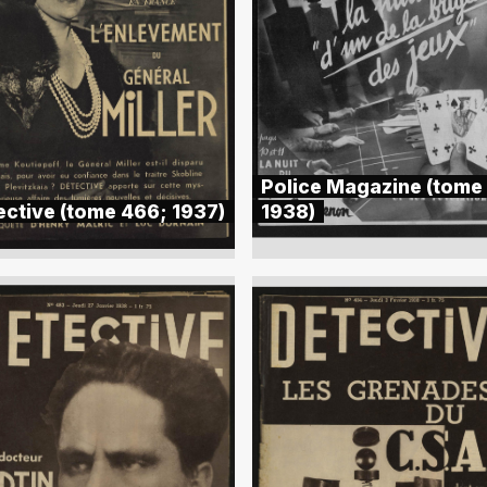
Police Magazine (tome
ective (tome 466; 1937)
1938)