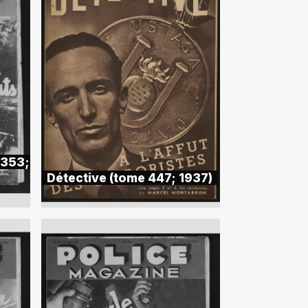
 353;
Détective (tome 447; 1937)