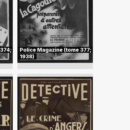
 374;
Police Magazine (tome 377;
1938)