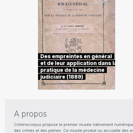
Des empreintes en général
et de leur application dans la
pratique de la médecine
judiciaire (1889)
A propos
Criminocorpus propose le premier musée nativement numérique dé
des crimes et des peines. Ce musée produit ou accueille des e