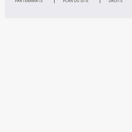
PARTENARIATS
PLAN DU SITE
DROITS