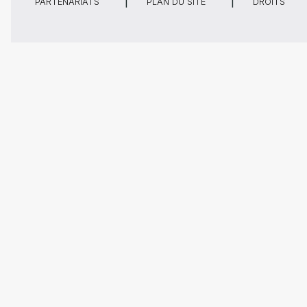
PARTENARIATS
PLAN DU SITE
DROITS