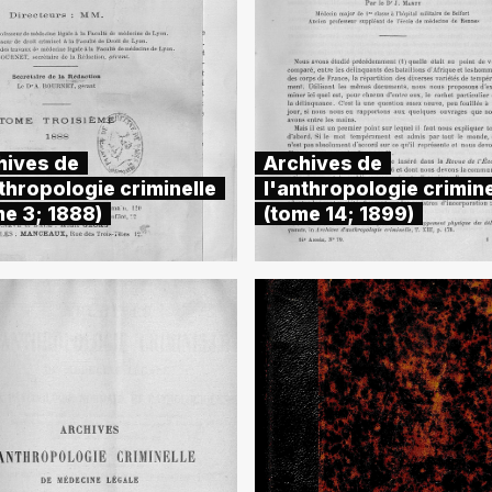
hives de
Archives de
thropologie criminelle
l'anthropologie crimine
me 3; 1888)
(tome 14; 1899)