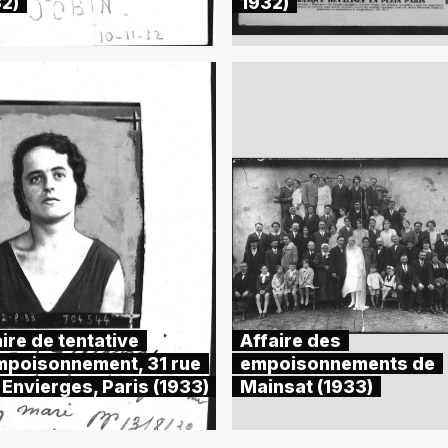
32)
1932)
ire de tentative
Affaire des
mpoisonnement, 31 rue
empoisonnements de
 Envierges, Paris (1933)
Mainsat (1933)