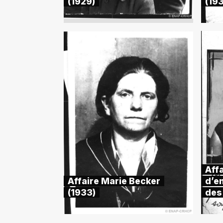
(1929)
(19
Affa
Affaire Marie Becker
d’e
(1933)
des