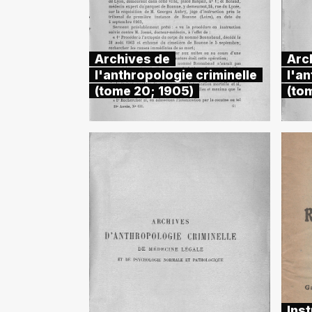
Archives de
Arc
l'anthropologie criminelle
l'an
(tome 20; 1905)
(to
Inst