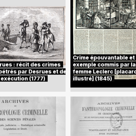
Crime épouvantable et
rues : récit des crimes
exemple commis par la
pétrés par Desrues et de
femme Leclerc [placar
 exécution (1777)
illustré] (1845)