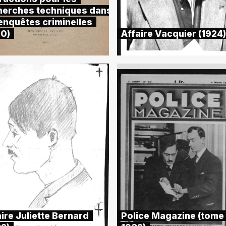
herches techniques dans
 enquêtes criminelles
20)
Affaire Vacquier (1924)
ire Juliette Bernard
Police Magazine (tome