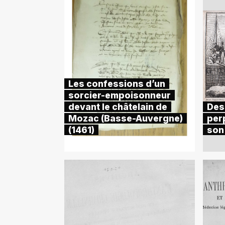
Les confessions d’un
sorcier-empoisonneur
devant le châtelain de
Des
Mozac (Basse-Auvergne)
per
(1461)
son