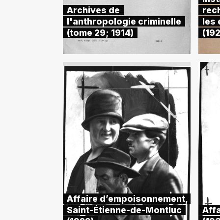
Archives de
rec
l'anthropologie criminelle
les
(tome 29; 1914)
(19
Affaire d’empoisonnement,
Saint-Étienne-de-Montluc
Affa