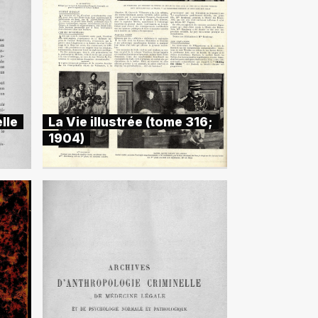
lle
La Vie illustrée (tome 316;
1904)