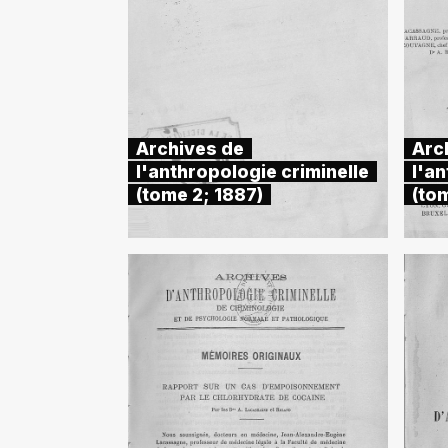
Archives de
Arc
l'anthropologie criminelle
l'an
(tome 2; 1887)
(to