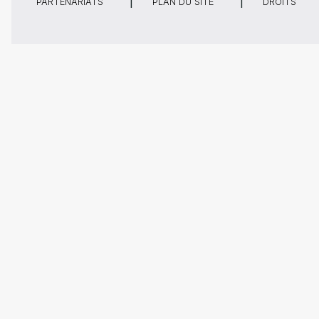
PARTENARIATS
PLAN DU SITE
DROITS