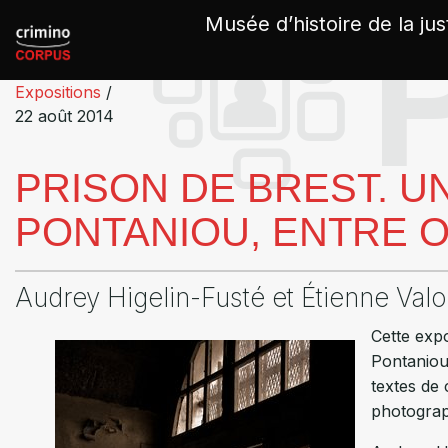
Panneau de gestion des cookies
Musée d’histoire de la jus
Expositions
/
22 août 2014
PRISON DE BREST. U
PONTANIOU, ENTRE 
Audrey Higelin-Fusté et Étienne Valo
Cette exp
Pontaniou.
textes de 
photograph