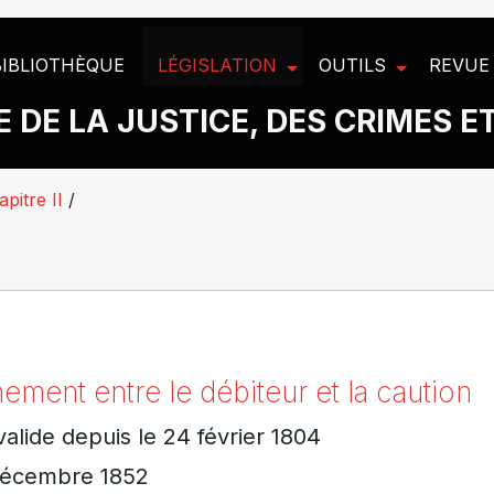
BIBLIOTHÈQUE
LÉGISLATION
OUTILS
REVUE
 DE LA JUSTICE, DES CRIMES E
pitre II
/
nement entre le débiteur et la caution
valide depuis le 24 février 1804
 décembre 1852