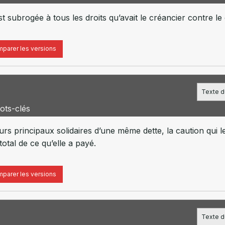
st subrogée à tous les droits qu’avait le créancier contre le 
parer les versions
Texte du
ots-clés
teurs principaux solidaires d’une même dette, la caution qui 
total de ce qu’elle a payé.
parer les versions
Texte du