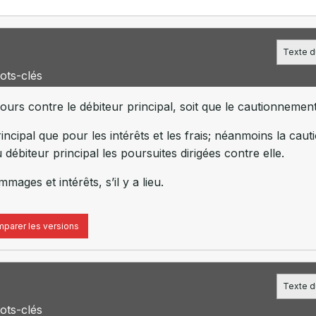
Texte du
ots-clés
ours contre le débiteur principal, soit que le cautionnement
incipal que pour les intérêts et les frais; néanmoins la caut
 débiteur principal les poursuites dirigées contre elle.
mages et intérêts, s’il y a lieu.
parer les versions
Texte du
ots-clés