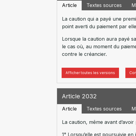
Article
Textes sources
M
La caution qui a payé une premiè
point averti du paiement par elle
Lorsque la caution aura payé san
le cas où, au moment du paiement
contre le créancier.
Afficher toutes les versions
Com
Article 2032
Article
Textes sources
M
La caution, même avant d’avoir p
1° Lorsqu’elle est poursuivie en 