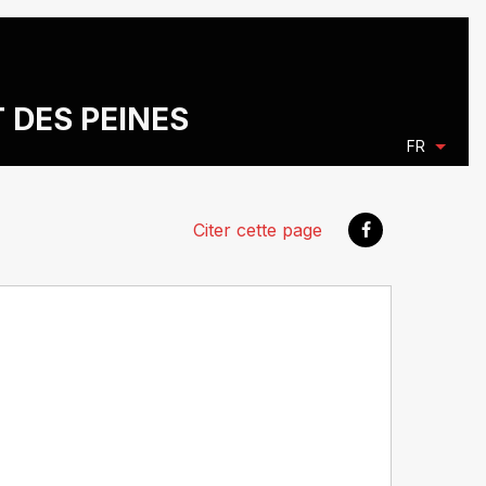
T DES PEINES
FR
Citer cette page