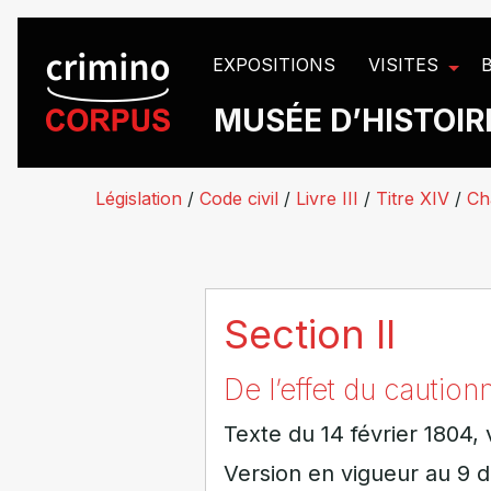
Panneau de gestion des cookies
EXPOSITIONS
VISITES
MUSÉE D’HISTOIRE
Législation
/
Code civil
/
Livre III
/
Titre XIV
/
Cha
Section II
De l’effet du caution
Texte du 14 février 1804, 
Version en vigueur au 9