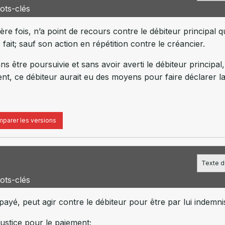
ots-clés
re fois, n’a point de recours contre le débiteur principal qu
 fait; sauf son action en répétition contre le créancier.
s être poursuivie et sans avoir averti le débiteur principal,
, ce débiteur aurait eu des moyens pour faire déclarer la d
parer les versions
Texte du
ots-clés
ayé, peut agir contre le débiteur pour être par lui indemni
justice pour le paiement;