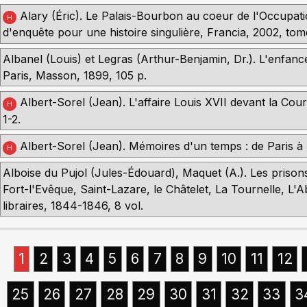
Alary (Éric). Le Palais-Bourbon au coeur de l'Occupatio
H
d'enquête pour une histoire singulière, Francia, 2002, tome
Albanel (Louis) et Legras (Arthur-Benjamin, Dr.). L'enfance 
Paris, Masson, 1899, 105 p.
Albert-Sorel (Jean). L'affaire Louis XVII devant la Cour 
H
1-2.
Albert-Sorel (Jean). Mémoires d'un temps : de Paris à 
H
Alboise du Pujol (Jules-Édouard), Maquet (A.). Les prisons
Fort-l'Evêque, Saint-Lazare, le Châtelet, La Tournelle, L'Ab
libraires, 1844-1846, 8 vol.
1
2
3
4
5
6
7
8
9
10
11
12
25
26
27
28
29
30
31
32
33
3