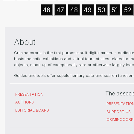
46
47
48
49
50
51
52
About
Criminocorpus is the first purpose-built digital museum dedica
hosts thematic exhibitions and virtual tours of sites related to 
objects, made up of exceptionally rare or otherwise largely inacc
Guides and tools offer supplementary data and search functional
The associ
PRESENTATION
AUTHORS
PRESENTATIO
EDITORIAL BOARD
SUPPORT US
CRIMINOCORP