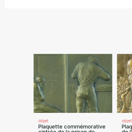
objet
objet
Plaquette commémorative
Pla
cintrée de la prison de
de l