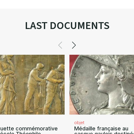
LAST DOCUMENTS
objet
quette commémorative
Médaille française au
’école Théophile
casque gaulois destiné