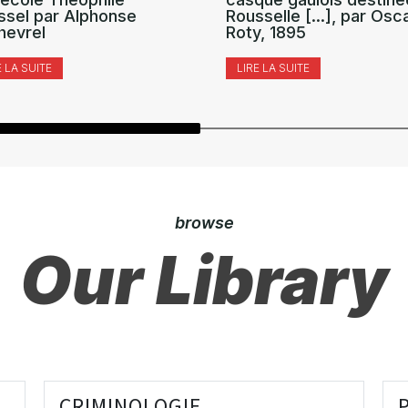
ssel par Alphonse
Rousselle [...], par Osc
hevrel
Roty, 1895
E LA SUITE
LIRE LA SUITE
browse
Our Library
CRIMINOLOGIE