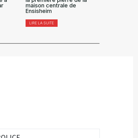
ar
maison centrale de
(détentio
Ensisheim
LIRE LA SUI
LIRE LA SUITE
POLICE