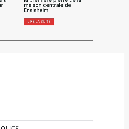
ar
maison centrale de
(détentio
Ensisheim
LIRE LA SUI
LIRE LA SUITE
POLICE