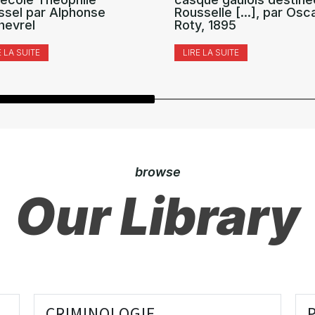
ssel par Alphonse
Rousselle [...], par Osc
hevrel
Roty, 1895
E LA SUITE
LIRE LA SUITE
browse
Our Library
CRIMINOLOGIE