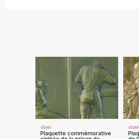
objet
objet
Plaquette commémorative
Pla
cintrée de la prison de
de l