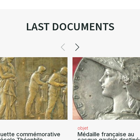
LAST DOCUMENTS
objet
quette commémorative
Médaille française au
’école Théophile
casque gaulois destiné