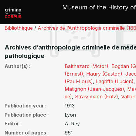
Cookies management panel
Museum of the History of
Bibliothèque
/
Archives de l’Anthropologie criminelle (18
Archives d’anthropologie criminelle de méde
pathologique
Author(s)
Balthazard (Victor)
,
Bogdan (G
(Ernest)
,
Haury (Gaston)
,
Jaco
(Paul-Louis)
,
Lagriffe (Lucien)
Matignon (Jean-Jacques)
,
Max
de)
,
Strassmann (Fritz)
,
Vallon
Publication year
1913
Publication place
Lyon
Editor
A. Rey
Number of pages
961