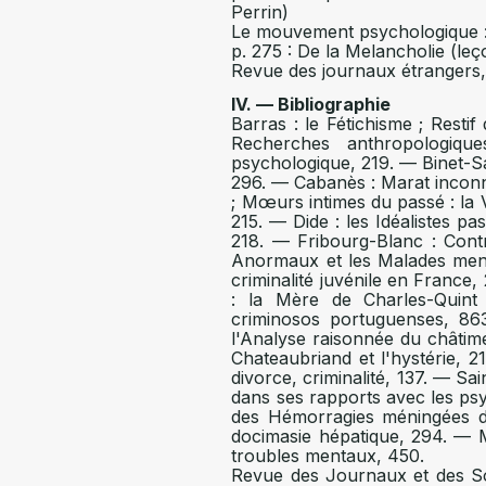
Perrin)
Le mouvement psychologique : p
p. 275 : De la Melancholie (leç
Revue des journaux étrangers, 
IV. — Bibliographie
Barras : le Fétichisme ; Restif
Recherches anthropologiqu
psychologique, 219. — Binet-San
296. — Cabanès : Marat inconn
; Mœurs intimes du passé : la Vi
215. — Dide : les Idéalistes pa
218. — Fribourg-Blanc : Contr
Anormaux et les Malades men- 
criminalité juvénile en France
: la Mère de Charles-Quint 
criminosos portuguenses, 86
l'Analyse raisonnée du châtim
Chateaubriand et l'hystérie, 2
divorce, criminalité, 137. — Sain
dans ses rapports avec les ps
des Hémorragies méningées du
docimasie hépatique, 294. — Min
troubles mentaux, 450.
Revue des Journaux et des Soc