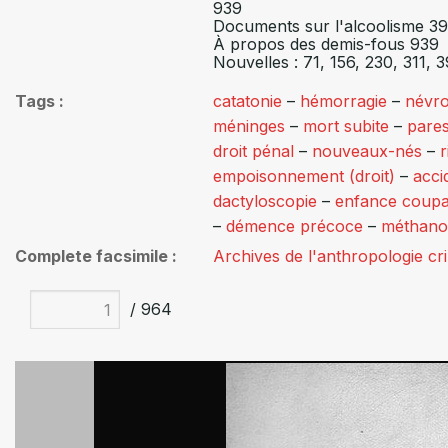
939
Documents sur l'alcoolisme 39
À propos des demis-fous 939
Nouvelles : 71, 156, 230, 311, 
Tags
catatonie
–
hémorragie
–
névro
méninges
–
mort subite
–
pare
droit pénal
–
nouveaux-nés
–
r
empoisonnement (droit)
–
acci
dactyloscopie
–
enfance coupa
–
démence précoce
–
méthano
Complete facsimile
Archives de l'anthropologie cr
/ 964