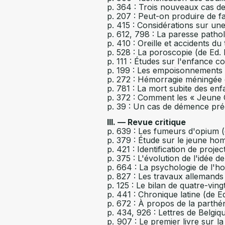
p. 364 : Trois nouveaux cas de 
p. 207 : Peut-on produire de f
p. 415 : Considérations sur un
p. 612, 798 : La paresse patho
p. 410 : Oreille et accidents du
p. 528 : La poroscopie (de Ed.
p. 111 : Études sur l'enfance c
p. 199 : Les empoisonnements a
p. 272 : Hémorragie méningée 
p. 781 : La mort subite des enf
p. 372 : Comment les « Jeune Ch
p. 39 : Un cas de démence pré
III. — Revue critique
p. 639 : Les fumeurs d'opium (
p. 379 : Étude sur le jeune h
p. 421 : Identification de proje
p. 375 : L'évolution de l'idée 
p. 664 : La psychologie de l'
p. 827 : Les travaux allemands
p. 125 : Le bilan de quatre-vin
p. 441 : Chronique latine (de E
p. 672 : À propos de la parth
p. 434, 926 : Lettres de Belgiq
p. 907 : Le premier livre sur la