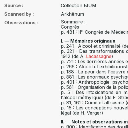
Source
Collection BIUM
Scanned by
Arkhênum
Sommaire :
Observations
Congrès
e
p. 481 : II
Congrès de Médecine
I. — Mémoires originaux
p. 241 : Alcool et criminalité (
p. 321 : Des transformations 
1912 (de A.
Lacassagne
)
p. 721 : Les dernières années
p. 266 : Alcool et exhibitionnis
p. 188 : La peur dans l'œuvre 
p. 881 : Les anormaux psychique
p. 401 : Anthropologie, psycho
p. 561 : Organisation de la pol
p. 5 : Des intoxications en 
l'alcool méthylique) (de F. St
p. 81, 161 : Crime et altruisme 
p. 15 : Les conceptions nouve
légal (de H. Verger)
II. — Notes et observations 
p. 900 : Identification des doui