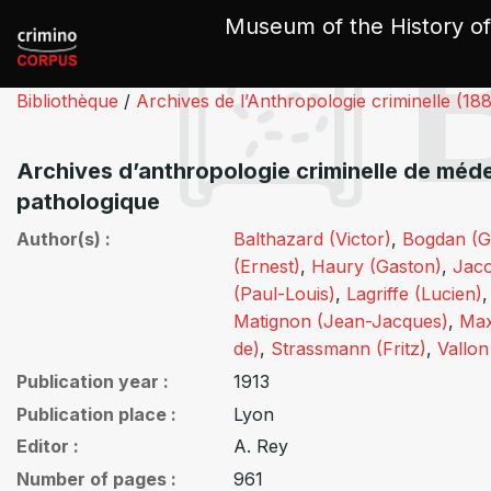
Cookies management panel
Museum of the History of
Bibliothèque
/
Archives de l’Anthropologie criminelle (18
Archives d’anthropologie criminelle de méde
pathologique
Author(s)
Balthazard (Victor)
,
Bogdan (G
(Ernest)
,
Haury (Gaston)
,
Jaco
(Paul-Louis)
,
Lagriffe (Lucien)
Matignon (Jean-Jacques)
,
Max
de)
,
Strassmann (Fritz)
,
Vallon
Publication year
1913
Publication place
Lyon
Editor
A. Rey
Number of pages
961