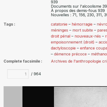
939
Documents sur l'alcoolisme 39
À propos des demis-fous 939
Nouvelles : 71, 156, 230, 311, 
Tags
catatonie
–
hémorragie
–
névro
méninges
–
mort subite
–
pare
droit pénal
–
nouveaux-nés
–
r
empoisonnement (droit)
–
acci
dactyloscopie
–
enfance coupa
–
démence précoce
–
méthano
Complete facsimile
Archives de l'anthropologie cr
/ 964