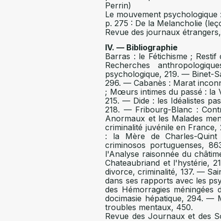
Perrin)
Le mouvement psychologique : p
p. 275 : De la Melancholie (leç
Revue des journaux étrangers, 
IV. — Bibliographie
Barras : le Fétichisme ; Restif
Recherches anthropologiqu
psychologique, 219. — Binet-San
296. — Cabanès : Marat inconn
; Mœurs intimes du passé : la Vi
215. — Dide : les Idéalistes pa
218. — Fribourg-Blanc : Contr
Anormaux et les Malades men- 
criminalité juvénile en France
: la Mère de Charles-Quint 
criminosos portuguenses, 86
l'Analyse raisonnée du châtim
Chateaubriand et l'hystérie, 2
divorce, criminalité, 137. — Sain
dans ses rapports avec les ps
des Hémorragies méningées du
docimasie hépatique, 294. — Min
troubles mentaux, 450.
Revue des Journaux et des Soc