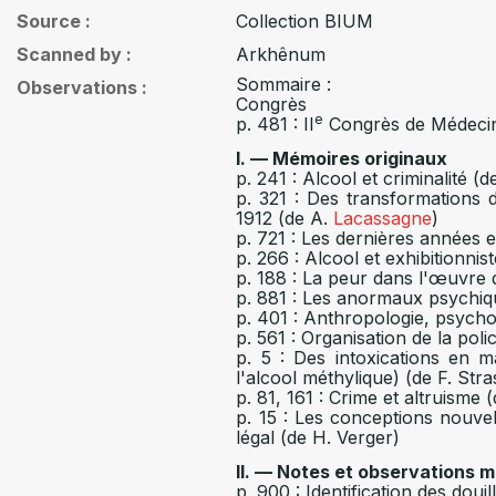
Source
Collection BIUM
Scanned by
Arkhênum
Sommaire :
Observations
Congrès
e
p. 481 : II
Congrès de Médecine
I. — Mémoires originaux
p. 241 : Alcool et criminalité (
p. 321 : Des transformations 
1912 (de A.
Lacassagne
)
p. 721 : Les dernières années
p. 266 : Alcool et exhibitionnis
p. 188 : La peur dans l'œuvre 
p. 881 : Les anormaux psychique
p. 401 : Anthropologie, psycho
p. 561 : Organisation de la pol
p. 5 : Des intoxications en 
l'alcool méthylique) (de F. St
p. 81, 161 : Crime et altruisme 
p. 15 : Les conceptions nouve
légal (de H. Verger)
II. — Notes et observations 
p. 900 : Identification des doui