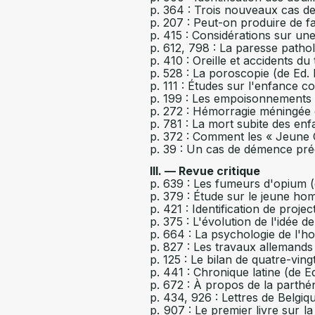
p. 364 : Trois nouveaux cas de 
p. 207 : Peut-on produire de f
p. 415 : Considérations sur un
p. 612, 798 : La paresse patho
p. 410 : Oreille et accidents du
p. 528 : La poroscopie (de Ed.
p. 111 : Études sur l'enfance c
p. 199 : Les empoisonnements a
p. 272 : Hémorragie méningée 
p. 781 : La mort subite des enf
p. 372 : Comment les « Jeune Ch
p. 39 : Un cas de démence pré
III. — Revue critique
p. 639 : Les fumeurs d'opium (
p. 379 : Étude sur le jeune h
p. 421 : Identification de proje
p. 375 : L'évolution de l'idée 
p. 664 : La psychologie de l'
p. 827 : Les travaux allemands
p. 125 : Le bilan de quatre-vin
p. 441 : Chronique latine (de E
p. 672 : À propos de la parth
p. 434, 926 : Lettres de Belgiq
p. 907 : Le premier livre sur la