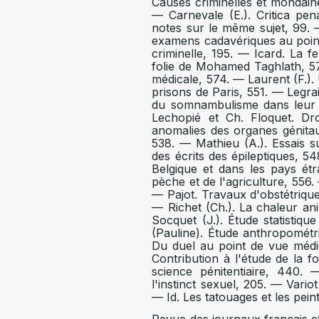
Causes criminelles et mondaine
— Carnevale (E.). Critica pe
notes sur le même sujet, 99. 
examens cadavériques au point
criminelle, 195. — Icard. La 
folie de Mohamed Taghlath, 57
médicale, 574. — Laurent (F.).
prisons de Paris, 551. — Legrai
du somnambulisme dans leur r
Lechopié et Ch. Floquet. Dr
anomalies des organes génita
538. — Mathieu (A.). Essais su
des écrits des épileptiques, 5
Belgique et dans les pays étr
pèche et de l'agriculture, 556.
— Pajot. Travaux d'obstétriqu
— Richet (Ch.). La chaleur ani
Socquet (J.). Étude statistiq
(Pauline). Étude anthropométri
Du duel au point de vue médic
Contribution à l'étude de la fo
science pénitentiaire, 440. 
l'instinct sexuel, 205. — Vari
— Id. Les tatouages et les pein