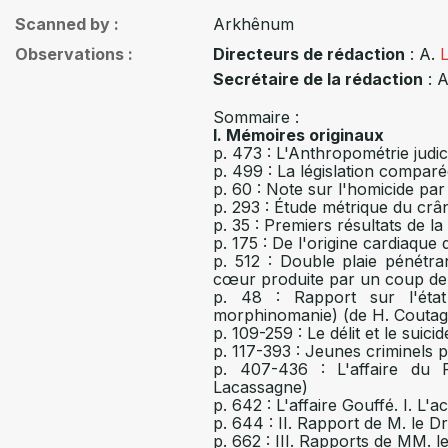
Scanned by
Arkhênum
Observations
Directeurs de rédaction
: A.
Secrétaire de la rédaction
: A
Sommaire :
I. Mémoires originaux
p. 473 : L'Anthropométrie judic
p. 499 : La législation compar
p. 60 : Note sur l'homicide par 
p. 293 : Étude métrique du crâ
p. 35 : Premiers résultats de l
p. 175 : De l'origine cardiaque
p. 512 : Double plaie pénétr
cœur produite par un coup de 
p. 48 : Rapport sur l'éta
morphinomanie) (de H. Coutag
p. 109-259 : Le délit et le suici
p. 117-393 : Jeunes criminels p
p. 407-436 : L'affaire du 
Lacassagne)
p. 642 : L'affaire Gouffé. I. L'
p. 644 : II. Rapport de M. le D
p. 662 : III. Rapports de MM. 