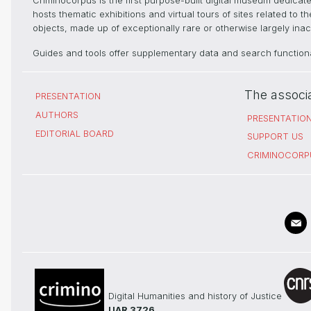
Criminocorpus is the first purpose-built digital museum dedica
hosts thematic exhibitions and virtual tours of sites related to 
objects, made up of exceptionally rare or otherwise largely inacc
Guides and tools offer supplementary data and search functional
The associ
PRESENTATION
AUTHORS
PRESENTATIO
EDITORIAL BOARD
SUPPORT US
CRIMINOCORP
Digital Humanities and history of Justice
UAR 3726