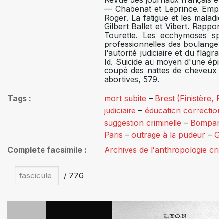
Revue des journaux français et 
— Chabenat et Leprince. Empo
Roger. La fatigue et les mala
Gilbert Ballet et Vibert. Rapp
Tourette. Les ecchymoses sp
professionnelles des boulanger
l'autorité judiciaire et du fla
Id. Suicide au moyen d'une ép
coupé des nattes de cheveux
abortives, 579.
Tags
mort subite
–
Brest (Finistère,
judiciaire
–
éducation correctio
suggestion criminelle
–
Bompard
Paris
–
outrage à la pudeur
–
G
Complete facsimile
Archives de l'anthropologie cr
/ 776