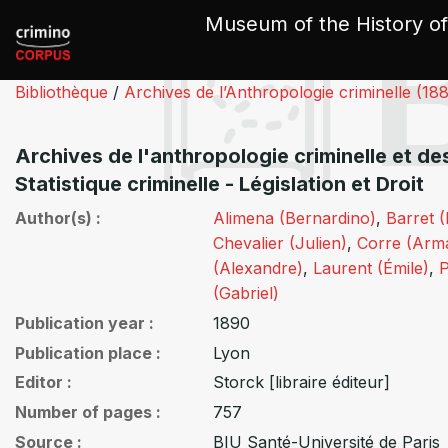
Cookies management panel
Museum of the History of
Bibliothèque
/
Archives de l’Anthropologie criminelle (18
Archives de l'anthropologie criminelle et de
Statistique criminelle - Législation et Droit
Author(s)
Alimena (Bernardino)
,
Barret (
Chevalier (Julien)
,
Corre (Arm
(Alexandre)
,
Laurent (Émile)
,
P
(Gabriel)
Publication year
1890
Publication place
Lyon
Editor
Storck [libraire éditeur]
Number of pages
757
Source
BIU Santé-Université de Paris