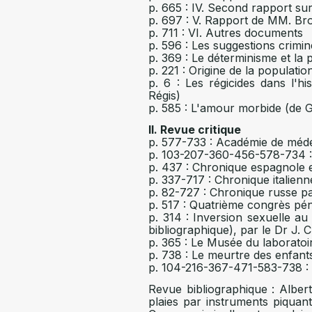
p. 665 : IV. Second rapport su
p. 697 : V. Rapport de MM. Bro
p. 711 : VI. Autres documents
p. 596 : Les suggestions crimin
p. 369 : Le déterminisme et la p
p. 221 : Origine de la populati
p. 6 : Les régicides dans l'h
Régis)
p. 585 : L'amour morbide (de G
II. Revue critique
p. 577-733 : Académie de méde
p. 103-207-360-456-578-734 :
p. 437 : Chronique espagnole et
p. 337-717 : Chronique italien
p. 82-727 : Chronique russe pa
p. 517 : Quatrième congrès péni
p. 314 : Inversion sexuelle au
bibliographique), par le Dr J. 
p. 365 : Le Musée du laboratoi
p. 738 : Le meurtre des enfant
p. 104-216-367-471-583-738 :
Revue bibliographique : Albert
plaies par instruments piquants