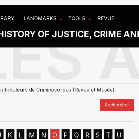
BRARY
LANDMARKS
TOOLS
REVUE
HISTORY OF JUSTICE, CRIME A
 contributeurs de Criminocorpus (Revue et Musée).
Rechercher
J
K
L
M
N
O
P
Q
R
S
T
U