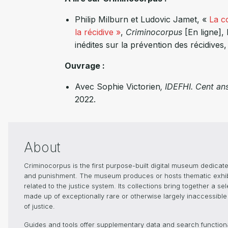
Philip
Milburn
et Ludovic
Jamet
, «
La co
la récidive »
,
Criminocorpus
[En ligne], 
inédites sur la prévention des récidives,
Ouvrage :
Avec Sophie Victorien
, IDEFHI. Cent an
2022.
About
Criminocorpus is the first purpose-built digital museum dedicated
and punishment. The museum produces or hosts thematic exhibiti
related to the justice system. Its collections bring together a s
made up of exceptionally rare or otherwise largely inaccessible 
of justice.
Guides and tools offer supplementary data and search functionali