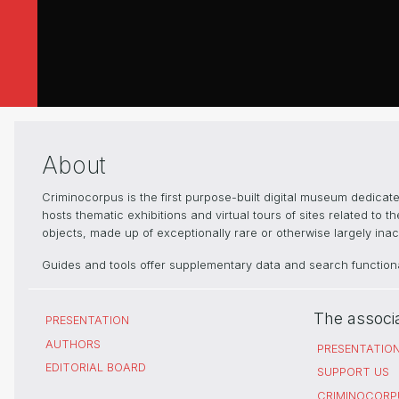
About
Criminocorpus is the first purpose-built digital museum dedica
hosts thematic exhibitions and virtual tours of sites related to 
objects, made up of exceptionally rare or otherwise largely inacc
Guides and tools offer supplementary data and search functional
The associ
PRESENTATION
AUTHORS
PRESENTATIO
EDITORIAL BOARD
SUPPORT US
CRIMINOCORP