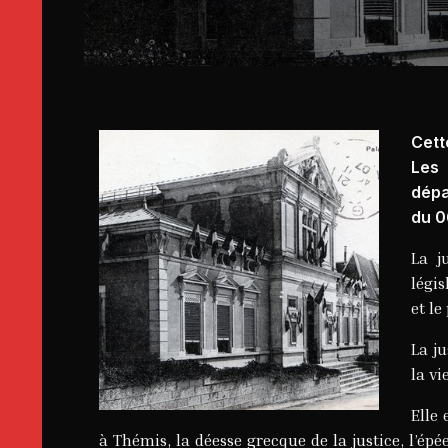
Cett
Les 
dépa
du 0
La j
légis
et le
La ju
la vi
Elle 
à Thémis, la déesse grecque de la justice, l’épé