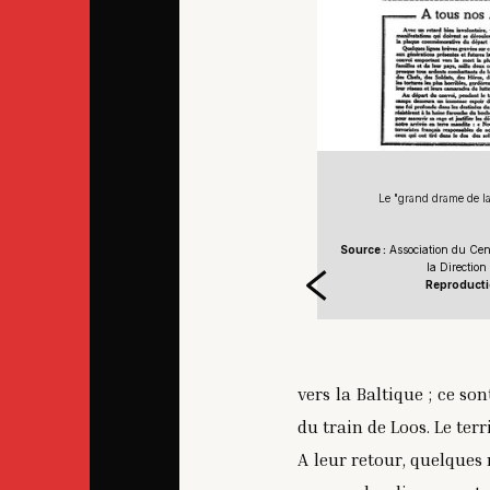
orial du train de Loos, établi en face de la prison
Le "grand drame de la
2/2
 du Centre de mémoire de la prison abbaye de Loos et de
Source :
Association du Cent
irection de l’administration pénitentiaire
la Direction
oduction interdite sans autorisation
Reproductio
vers la Baltique ; ce s
du train de Loos. Le terr
A leur retour, quelques