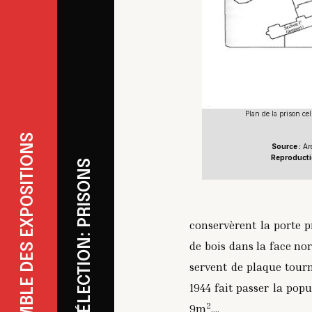
Plan de la prison ce
REVENIR À L'ENSEMBLE DES EXPOSITIONS
Source :
Arc
Reproductio
REVENIR À LA SÉLECTION: PRISONS
conservèrent la porte 
de bois dans la face nor
servent de plaque tourn
1944 fait passer la pop
2
9m
....