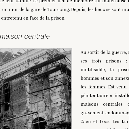
e leur famille. Le premier lieu de mémoire fut matérialisé
 un mur de la gare de Tourcoing. Depuis, les lieux se sont mul
 entretenu en face de la prison.
 maison centrale
Au sortir de la guerre,
ses trois prisons :
inutilisable, la pris
hommes et son annexe
les femmes. Est venu 
pénitentiaire », instal
maisons centrales 
gravement endommagée
Caen et Loos. Les tra