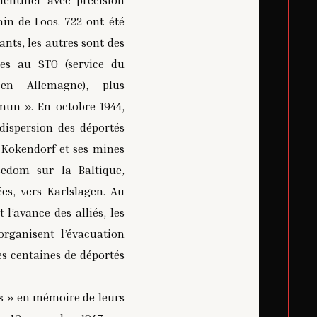
entifier avec précision
ain de Loos. 722 ont été
nts, les autres sont des
res au STO (service du
 en Allemagne), plus
un ». En octobre 1944,
ispersion des déportés
e Loos, établi en face de la prison
Le "grand drame de la déportation da
s Kokendorf et ses mines
2/2
1/2
émoire de la prison abbaye de Loos et de
Source :
Association du Centre de mémoire d
Usedom sur la Baltique,
ministration pénitentiaire
la Direction de l’administra
dite sans autorisation
Reproduction interdite sa
ées, vers Karlslagen. Au
 l’avance des alliés, les
rganisent l’évacuation
es centaines de déportés
os » en mémoire de leurs