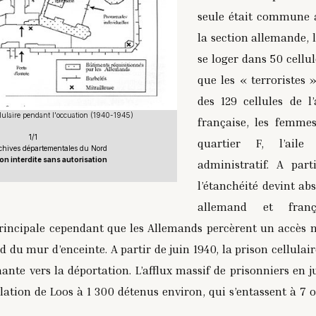
seule était commune a
la section allemande, 
se loger dans 50 cellul
que les « terroristes 
des 129 cellules de l’
llulaire pendant l'occuation (1940-1945)
française, les femmes
1/1
quartier F, l’ail
hives départementales du Nord
n interdite sans autorisation
administratif. A part
l’étanchéité devint ab
allemand et franç
principale cependant que les Allemands percèrent un accès 
d du mur d’enceinte. A partir de juin 1940, la prison cellulai
ante vers la déportation. L’afflux massif de prisonniers en ju
ulation de Loos à 1 300 détenus environ, qui s’entassent à 7 o