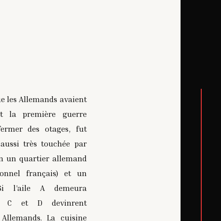
e bombardements par l'armée allemande du
er
 1
juin 1940
émoire de la prison abbaye de Loos et de
L'établissement est deven
ministration pénitentiaire
dite sans autorisation
1/2
que les Allemands avaient
nt la première guerre
ermer des otages, fut
 aussi très touchée par
n un quartier allemand
sonnel français) et un
 Si l’aile A demeura
es C et D devinrent
 Allemands. La cuisine