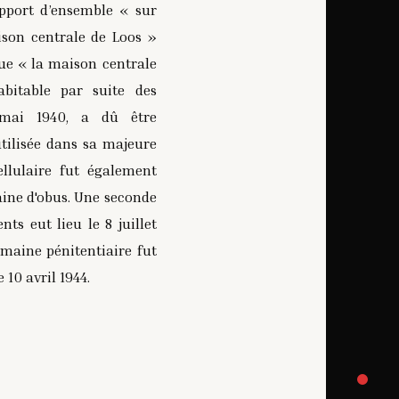
apport d’ensemble « sur
ison centrale de Loos »
que « la maison centrale
bitable par suite des
mai 1940, a dû être
utilisée dans sa majeure
ellulaire fut également
ine d'obus. Une seconde
s eut lieu le 8 juillet
omaine pénitentiaire fut
10 avril 1944.
ntrale bombardée
2/2