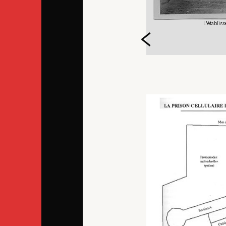
 été la cible de bombardements par l'armée allemande du
er
26 mai au 1
juin 1940
 du Centre de mémoire de la prison abbaye de Loos et de
L'établis
irection de l’administration pénitentiaire
oduction interdite sans autorisation