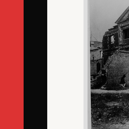
La maison centrale bombardée
2/2