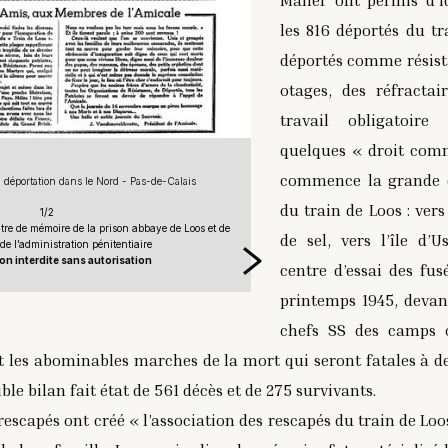
Maner ont permis d’id
les 816 déportés du tr
déportés comme résista
otages, des réfractai
travail obligatoire
quelques « droit comm
commence la grande d
 déportation dans le Nord - Pas-de-Calais
Détail du mémorial du train d
du train de Loos : ver
1/2
re de mémoire de la prison abbaye de Loos et de
Source :
Association du Centre de m
de sel, vers l’île d’
 de l’administration pénitentiaire
la Direction de l’ad
n interdite sans autorisation
Reproduction inter
centre d’essai des fus
printemps 1945, devant
chefs SS des camps o
ont les abominables marches de la mort qui seront fatales à d
ible bilan fait état de 561 décès et de 275 survivants.
 rescapés ont créé « l’association des rescapés du train de Lo