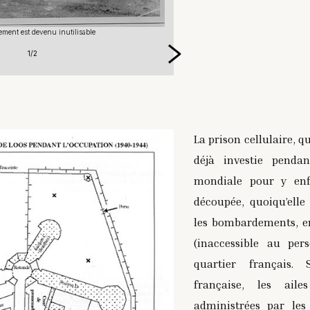
La maison centrale a été la cible d
26 mai au
Source :
Association du Centre de m
sement est devenu inutilisable
la Direction de l’ad
1/2
Reproduction inter
La prison cellulaire, 
déjà investie penda
mondiale pour y enf
découpée, quoiqu’elle
les bombardements, e
(inaccessible au per
quartier français.
française, les ail
administrées par les