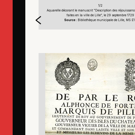
1/2
ur la naissance de
Aquarelle décorant le manuscrit "Description des réjouissanc
 Pourchez"
faites en la ville de Lille", le 29 septembre 1729
e, MS E16
Source :
Bibliothèque municipale de Lille, MS E