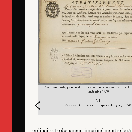
du charivary (sic), 10
Avertissements, paiement d'une amende pour avoir fait du char
septembre 1770
1/9
, FF 50
Source :
Archives municipales de Lyon, FF 50
ordinaire. Le document imprimé montre le gra