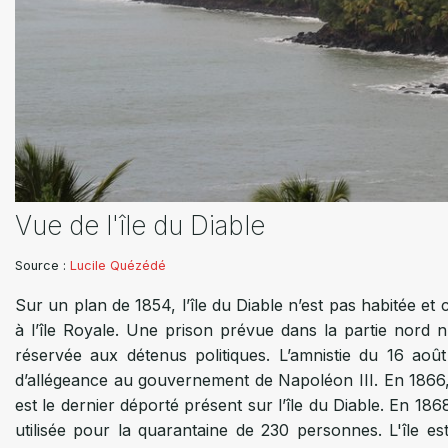
Vue de l'île du Diable
Case du capitaine Dreyfus
Vue de l'île du Diable
Vue de l'île du Diable
Case du capitaine Dreyfus
Case du capitaine Dreyfus
Cases de déporté
Source :
Source : Lucile Quézédé
Source : Lucile Quézédé
Source : Lucile Quézédé
Source : Lucile Quézédé
Source : Lucile Quézédé
Source : www.bagnedeguyane.fr
Lucile Quézédé
Sur un plan de 1854, l’île du Diable n’est pas habitée e
Le capitaine Alfred Dreyfus est condamné pour trahison e
Après le départ d’Alfred Dreyfus, un camp est établi sur l
à l’île Royale. Une prison prévue dans la partie nord n
en enceinte fortifiée. Il arrive sur l’île du Diable en mars
l'ennemi". Il se composait de deux alignements de sept pe
réservée aux détenus politiques. L’amnistie du 16 août
gardiens. La case d’Alfred Dreyfus faisait cinq mètres de
étaient intégrés au bâtiment principal.
d’allégeance au gouvernement de Napoléon III. En 1866
En 1897, suite à des rumeurs d’évasion, une nouvelle case e
Les déportés étaient livrés à eux-mêmes, sans gardiens ca
est le dernier déporté présent sur l’île du Diable. En 186
en deux par une grille derrière laquelle se tenaient les g
utilisée pour la quarantaine de 230 personnes. L'île es
Au nord-est de l'île un petit cimetière est composé d’un
empêcher le déporté de communiquer avec d’éventuels bate