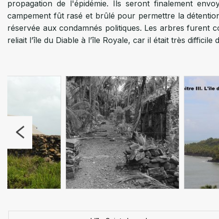
propagation de l'épidémie. Ils seront finalement envo
déportés, dont celle d'Emile Celesti Grevillot, mort le 10
poste des gardiens avec une tour de guet et un canon-ré
campement fût rasé et brûlé pour permettre la détention 
Londres.
réservée aux condamnés politiques. Les arbres furent c
La première maison du capitaine Dreyfus est classée au
reliait l’île du Diable à l’île Royale, car il était très difficile
(modifié le 27 juin 2000).