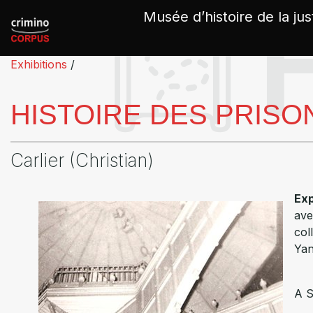
Panneau de gestion des cookies
Musée d’histoire de la jus
Exhibitions
/
HISTOIRE DES PRISON
Carlier (Christian)
Exp
ave
col
Yan
A S