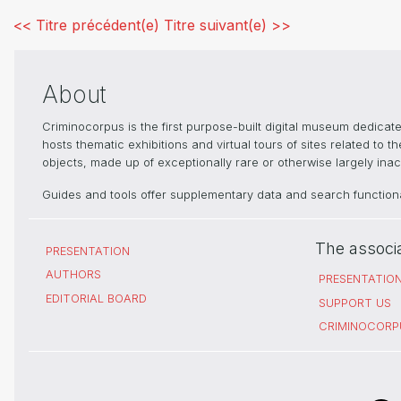
<< Titre précédent(e)
Titre suivant(e) >>
About
Criminocorpus is the first purpose-built digital museum dedica
hosts thematic exhibitions and virtual tours of sites related to 
objects, made up of exceptionally rare or otherwise largely inacc
Guides and tools offer supplementary data and search functional
The associ
PRESENTATION
AUTHORS
PRESENTATIO
EDITORIAL BOARD
SUPPORT US
CRIMINOCORP