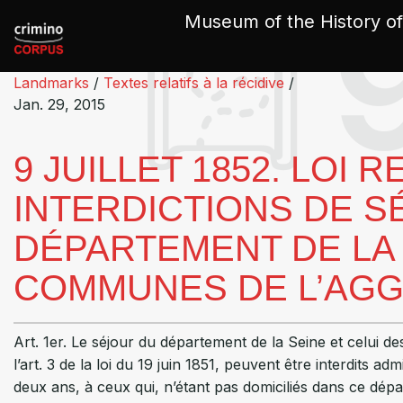
Cookies management panel
Museum of the History of
Landmarks
/
Textes relatifs à la récidive
/
Jan. 29, 2015
9 JUILLET 1852. LOI 
INTERDICTIONS DE S
DÉPARTEMENT DE LA 
COMMUNES DE L’AGG
Art. 1er. Le séjour du département de la Seine et celui
l’art. 3 de la loi du 19 juin 1851, peuvent être interdits 
deux ans, à ceux qui, n’étant pas domiciliés dans ce dé