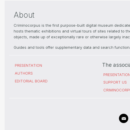
About
Criminocorpus is the first purpose-built digital museum dedica
hosts thematic exhibitions and virtual tours of sites related to 
objects, made up of exceptionally rare or otherwise largely inacc
Guides and tools offer supplementary data and search functional
The associ
PRESENTATION
AUTHORS
PRESENTATIO
EDITORIAL BOARD
SUPPORT US
CRIMINOCORP