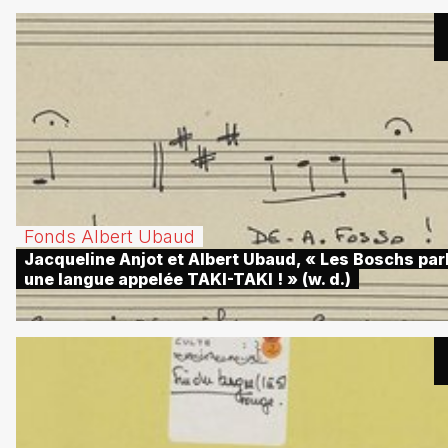
Fonds Albert Ubaud
Jacqueline Anjot et Albert Ubaud, « Les Boschs par
une langue appelée TAKI-TAKI ! » (w. d.)