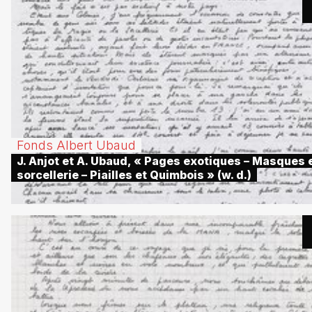
Fonds Albert Ubaud
J. Anjot et A. Ubaud, « Pages exotiques – Masques 
sorcellerie – Piailles et Quimbois » (w. d.)