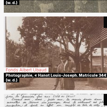
(w. d.)
Fonds Albert Ubaud
Photographie, « Hanot Louis-Joseph. Matricule 344
(w. d.)