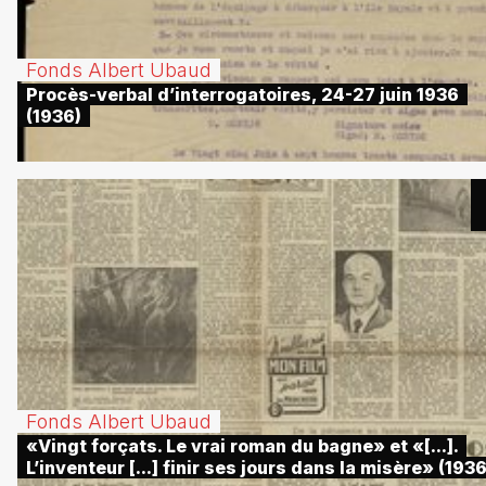
Fonds Albert Ubaud
Procès-verbal d’interrogatoires, 24-27 juin 1936
(1936)
Fonds Albert Ubaud
«Vingt forçats. Le vrai roman du bagne» et «[...].
L’inventeur [...] finir ses jours dans la misère» (1936