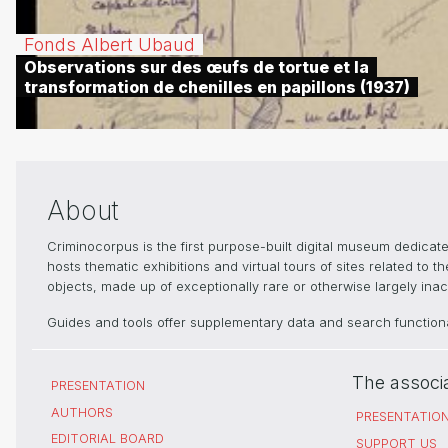
Fonds Albert Ubaud
Observations sur des œufs de tortue et la
transformation de chenilles en papillons (1937)
About
Criminocorpus is the first purpose-built digital museum dedica
hosts thematic exhibitions and virtual tours of sites related to 
objects, made up of exceptionally rare or otherwise largely inacc
Guides and tools offer supplementary data and search functional
The associ
PRESENTATION
AUTHORS
PRESENTATIO
EDITORIAL BOARD
SUPPORT US