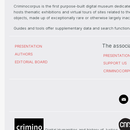
Criminocorpus is the first purpose-built digital museum dedica
hosts thematic exhibitions and virtual tours of sites related to 
objects, made up of exceptionally rare or otherwise largely inacc
Guides and tools offer supplementary data and search functional
The associ
PRESENTATION
AUTHORS
PRESENTATIO
EDITORIAL BOARD
SUPPORT US
CRIMINOCORP
Digital Humanities and history of Justice