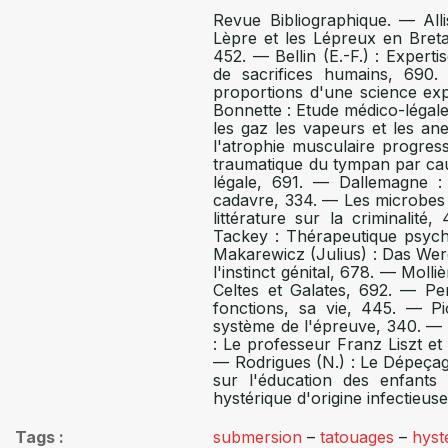
Revue Bibliographique. — Alli
Lèpre et les Lépreux en Bret
452. — Bellin (E.-F.) : Expert
de sacrifices humains, 690
proportions d'une science exp
Bonnette : Etude médico-légale
les gaz les vapeurs et les ane
l'atrophie musculaire progres
traumatique du tympan par cau
légale, 691. — Dallemagne : 
cadavre, 334. — Les microbes d
littérature sur la criminalit
Tackey : Thérapeutique psychi
Makarewicz (Julius) : Das Wer
l'instinct génital, 678. — Molli
Celtes et Galates, 692. — Pe
fonctions, sa vie, 445. — P
système de l'épreuve, 340. — Pr
: Le professeur Franz Liszt et
— Rodrigues (N.) : Le Dépeçage
sur l'éducation des enfant
hystérique d'origine infectieu
Tags
submersion
–
tatouages
–
hyst