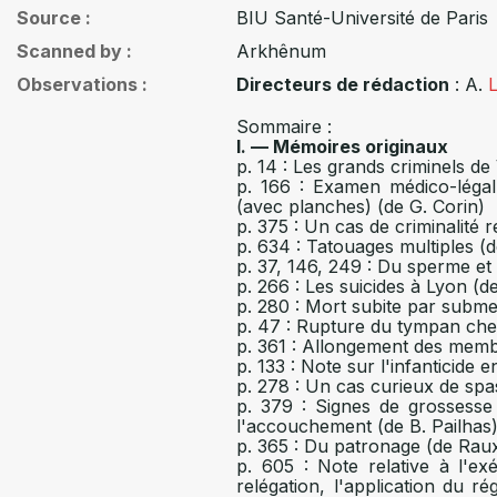
Source
BIU Santé-Université de Paris
Scanned by
Arkhênum
Observations
Directeurs de rédaction
: A.
Sommaire :
I. — Mémoires originaux
p. 14 : Les grands criminels de
p. 166 : Examen médico-légal
(avec planches) (de G. Corin)
p. 375 : Un cas de criminalité 
p. 634 : Tatouages multiples (d
p. 37, 146, 249 : Du sperme e
p. 266 : Les suicides à Lyon (
p. 280 : Mort subite par subm
p. 47 : Rupture du tympan ch
p. 361 : Allongement des membre
p. 133 : Note sur l'infanticide 
p. 278 : Un cas curieux de spa
p. 379 : Signes de grossesse
l'accouchement (de B. Pailhas
p. 365 : Du patronage (de Rau
p. 605 : Note relative à l'e
relégation, l'application du r