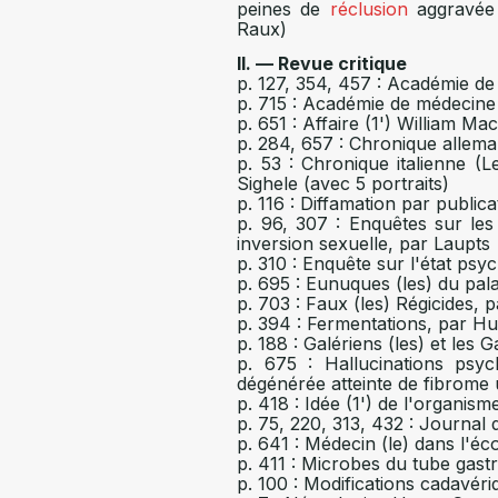
peines de
réclusion
aggravée 
Raux)
II. — Revue critique
p. 127, 354, 457 : Académie d
p. 715 : Académie de médecine
p. 651 : Affaire (1') William M
p. 284, 657 : Chronique allem
p. 53 : Chronique italienne (
Sighele (avec 5 portraits)
p. 116 : Diffamation par publica
p. 96, 307 : Enquêtes sur les
inversion sexuelle, par Laupts
p. 310 : Enquête sur l'état psy
p. 695 : Eunuques (les) du pala
p. 703 : Faux (les) Régicides, p
p. 394 : Fermentations, par 
p. 188 : Galériens (les) et les
p. 675 : Hallucinations psy
dégénérée atteinte de fibrome 
p. 418 : Idée (1') de l'organism
p. 75, 220, 313, 432 : Journa
p. 641 : Médecin (le) dans l'éc
p. 411 : Microbes du tube gast
p. 100 : Modifications cadavér