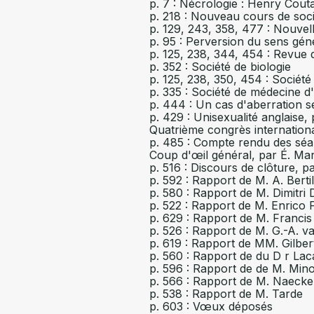
p. 7 : Nécrologie : Henry Cou
p. 218 : Nouveau cours de socio
p. 129, 243, 358, 477 : Nouvel
p. 95 : Perversion du sens gén
p. 125, 238, 344, 454 : Revue 
p. 352 : Société de biologie
p. 125, 238, 350, 454 : Sociét
p. 335 : Société de médecine d
p. 444 : Un cas d'aberration s
p. 429 : Unisexualité anglaise,
Quatrième congrès internationa
p. 485 : Compte rendu des sé
Coup d'œil général, par É. Mar
p. 516 : Discours de clôture, 
p. 592 : Rapport de M. A. Berti
p. 580 : Rapport de M. Dimitri D
p. 522 : Rapport de M. Enrico F
p. 629 : Rapport de M. Francis
p. 526 : Rapport de M. G.-A. 
p. 619 : Rapport de MM. Gilbert
p. 560 : Rapport de du D r La
p. 596 : Rapport de de M. Mino
p. 566 : Rapport de M. Naecke
p. 538 : Rapport de M. Tarde
p. 603 : Vœux déposés