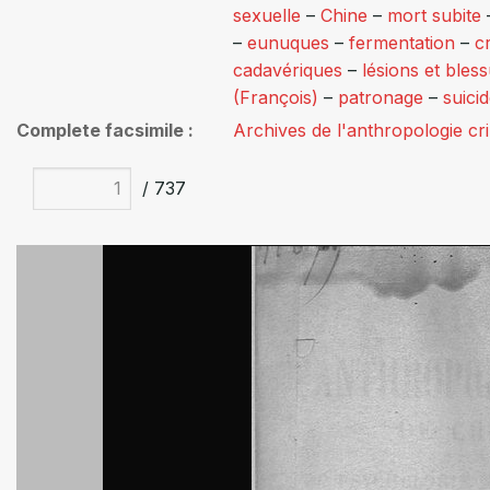
sexuelle
–
Chine
–
mort subite
–
eunuques
–
fermentation
–
c
cadavériques
–
lésions et bles
(François)
–
patronage
–
suici
Complete facsimile
Archives de l'anthropologie cr
/ 737