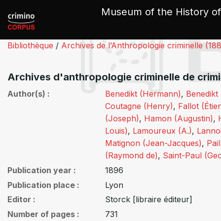
Cookies management panel
Museum of the History of
Bibliothèque
/
Archives de l’Anthropologie criminelle (18
Archives d'anthropologie criminelle de crim
Author(s)
Benedikt (Hermann)
,
Benedikt 
Coutagne (Henry)
,
Fallot (Éti
(Joseph)
,
Hamon (Augustin)
,
Louis)
,
Lamoureux (A.)
,
Lanno
Matignon (Jean-Jacques)
,
Pai
(Raymond de)
,
Saint-Paul (Ge
Publication year
1896
Publication place
Lyon
Editor
Storck [libraire éditeur]
Number of pages
731