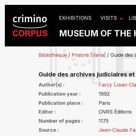
Cookies management panel
EXHIBITIONS
VISITS
LI
MUSEUM OF THE 
Bibliothèque
/
Prisons [Varia]
/
Guide des a
Guide des archives judiciaires et
Author(s)
Farcy (Jean-Cl
Publication year
1992
Publication place
Paris
Editor
CNRS Éditions
Number of pages
1175
Source
Jean-Claude Fa