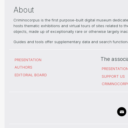
About
Criminocorpus is the first purpose-built digital museum dedica
hosts thematic exhibitions and virtual tours of sites related to 
objects, made up of exceptionally rare or otherwise largely inacc
Guides and tools offer supplementary data and search functional
The associ
PRESENTATION
AUTHORS
PRESENTATIO
EDITORIAL BOARD
SUPPORT US
CRIMINOCORP