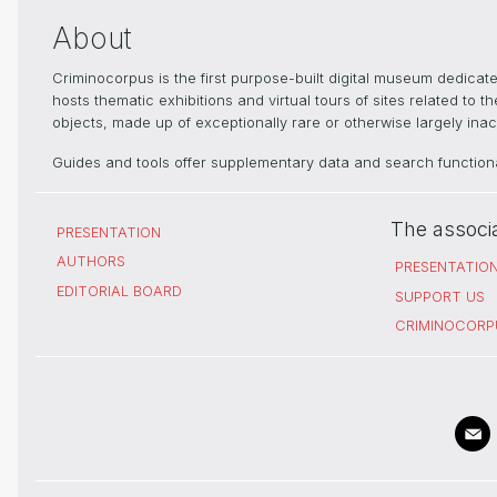
About
Criminocorpus is the first purpose-built digital museum dedica
hosts thematic exhibitions and virtual tours of sites related to 
objects, made up of exceptionally rare or otherwise largely inacc
Guides and tools offer supplementary data and search functional
The associ
PRESENTATION
AUTHORS
PRESENTATIO
EDITORIAL BOARD
SUPPORT US
CRIMINOCORP