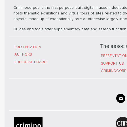
Criminocorpus is the first purpose-built digital museum dedica
hosts thematic exhibitions and virtual tours of sites related to 
objects, made up of exceptionally rare or otherwise largely inacc
Guides and tools offer supplementary data and search functional
The associ
PRESENTATION
AUTHORS
PRESENTATIO
EDITORIAL BOARD
SUPPORT US
CRIMINOCORP