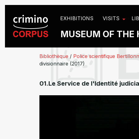
Cookies management panel
EXHIBITIONS
VISITS
LI
MUSEUM OF THE 
Bibliothèque
/
Police scientifique Bertillon
divisionnaire (2017)
01.Le Service de l'Identité judi