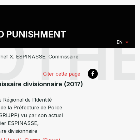
ND PUNISHMENT
EN
on chef X. ESPINASSE, Commissaire
Citer cette page
issaire divisionnaire (2017)
 Régional de l’Identité
 de la Préfecture de Police
(SRIJPP) vu par son actuel
vier ESPINASSE,
re divisionnaire