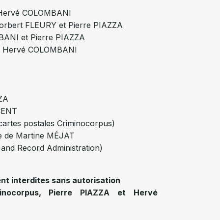
t Hervé COLOMBANI
 Norbert FLEURY et Pierre PIAZZA
BANI et Pierre PIAZZA
n : Hervé COLOMBANI
ZZA
NCENT
cartes postales Criminocorpus)
ue de Martine MÉJAT
and Record Administration)
t interdites sans autorisation
minocorpus, Pierre PIAZZA et Hervé