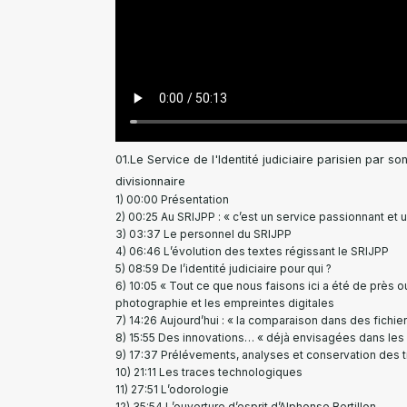
01.Le Service de l'Identité judiciaire parisien par 
divisionnaire
00:00 Présentation
00:25 Au SRIJPP : « c’est un service passionnant et u
03:37 Le personnel du SRIJPP
06:46 L’évolution des textes régissant le SRIJPP
08:59 De l’identité judiciaire pour qui ?
10:05 « Tout ce que nous faisons ici a été de près ou 
photographie et les empreintes digitales
14:26 Aujourd’hui : « la comparaison dans des fichie
15:55 Des innovations… « déjà envisagées dans les
17:37 Prélévements, analyses et conservation des 
21:11 Les traces technologiques
27:51 L’odorologie
35:54 L’ouverture d’esprit d’Alphonse Bertillon