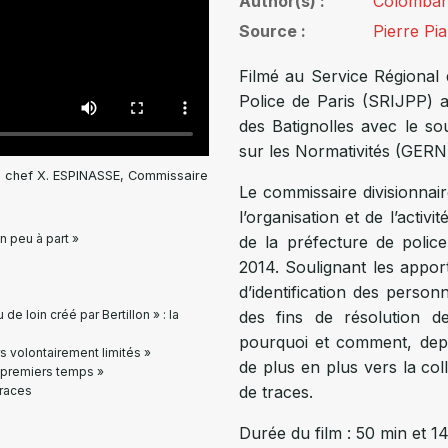
Author(s)
Colomban
Source
Pierre Pi
Filmé au Service Régional d
Police de Paris (SRIJPP) 
des Batignolles avec le 
sur les Normativités (GERN
son chef X. ESPINASSE, Commissaire
Le commissaire divisionnair
l’organisation et de l’activi
n peu à part »
de la préfecture de police
2014. Soulignant les apport
d’identification des personn
de loin créé par Bertillon » : la
des fins de résolution de
pourquoi et comment, depu
rs volontairement limités »
de plus en plus vers la col
 premiers temps »
de traces.
traces
Durée du film : 50 min et 