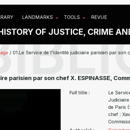
BRARY
LANDMARKS
TOOLS
REVUE
HISTORY OF JUSTICE, CRIME A
nage
/
01.Le Service de l'Identité judiciaire parisien par s
ciaire parisien par son chef X. ESPINASSE, Comm
Full title
Le Service
Judiciaire
de Paris 
chef : Xa
Commissai