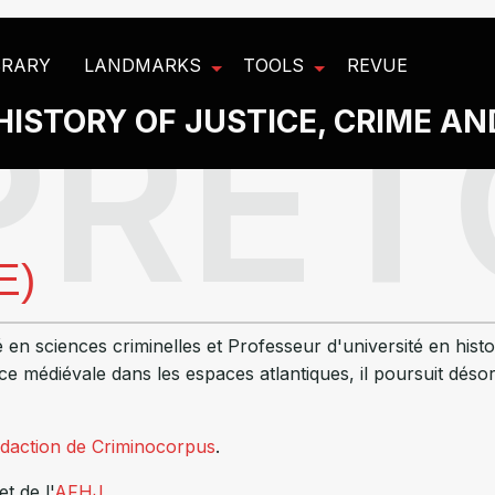
BRARY
LANDMARKS
TOOLS
REVUE
HISTORY OF JUSTICE, CRIME A
E)
fié en sciences criminelles et Professeur d'université en hi
stice médiévale dans les espaces atlantiques, il poursuit déso
édaction de Criminocorpus
.
et de l'
AFHJ
.