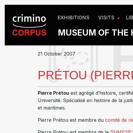
Cookies management panel
EXHIBITIONS
VISITS
LI
MUSEUM OF THE 
21 October 2007
PRÉTOU (PIERR
Pierre Prétou
est agrégé d’histoire, certi
Université. Spécialisé en histoire de la ju
et maritimes.
Pierre Prétou est membre du
comité de r
Pierre Prétou est membre de la
SHMESP