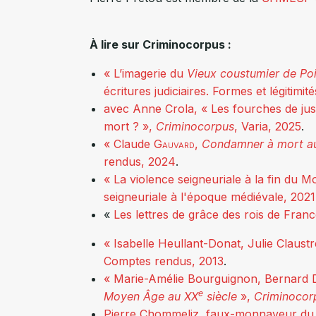
À lire sur Criminocorpus :
« L’imagerie du
Vieux coustumier de Po
écritures judiciaires. Formes et légitim
avec Anne
Crola
,
« Les fourches de jus
mort ? »
,
Criminocorpus
, Varia,
2025
.
« Claude
Gauvard
,
Condamner à mort au 
rendus,
2024
.
« La violence seigneuriale à la fin du
seigneuriale à l'époque médiévale, 2021
«
Les lettres de grâce des rois de Fra
« Isabelle Heullant-Donat, Julie Claustre
Comptes rendus, 201
3
.
« Marie-Amélie Bourguignon, Bernard D
e
Moyen Âge au XX
siècle
»,
Criminocor
Pierre Chommeliz, faux-monnayeur du d