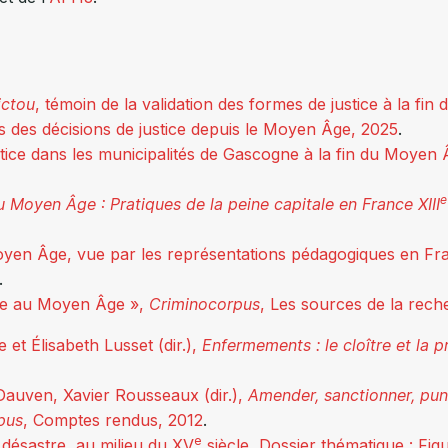
ictou
, témoin de la validation des formes de justice à la f
ités des décisions de justice depuis le Moyen Âge, 2025
.
tice dans les municipalités de Gascogne à la fin du Moyen Â
e
Moyen Âge : Pratiques de la peine capitale en France XIII
 Moyen Âge, vue par les représentations pédagogiques en Fr
.
nce au Moyen Âge »,
Criminocorpus
, Les sources de la rech
 et Élisabeth Lusset (dir.),
Enfermements : le cloître et la pr
auven, Xavier Rousseaux (dir.),
Amender, sanctionner, punir
pus
, Comptes rendus, 2012
.
e
ésastre, au milieu du XV
siècle, Dossier thématique : F