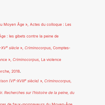
in du Moyen Âge », Actes du colloque :
Les
ge : les gibets contre la peine de
e
-XV
siècle
»
,
Criminocorpus
, Comptes-
ance »,
Criminocorpus
, La violence
erche, 2018
.
e
e
ison (VI
-XVIII
siècle)
»
,
Criminocorpus
,
. Recherches sur l’histoire de la peine, du
igures de faux-monnayeurs du Moyen-Âge