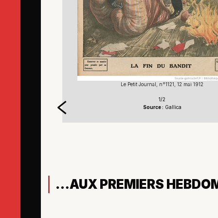
22
Le Petit Journal, n°1121, 12 mai 1912
1/2
Source :
Gallica
…AUX PREMIERS HEBDOMA