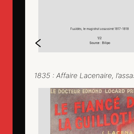
1818
Fualdès, le magistrat assassiné 1817-1818
1/2
Source : Bilipo
1835 : Affaire Lacenaire, l’ass