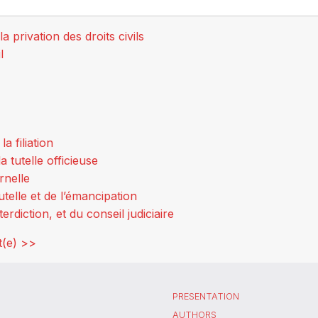
a privation des droits civils
l
a filiation
a tutelle officieuse
rnelle
utelle et de l’émancipation
terdiction, et du conseil judiciaire
t(e) >>
PRESENTATION
AUTHORS