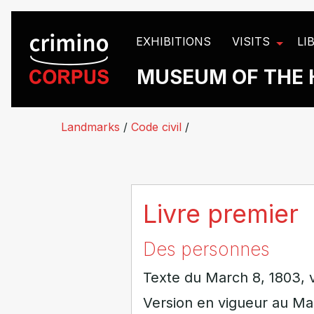
Cookies management panel
EXHIBITIONS
VISITS
LI
MUSEUM OF THE 
Landmarks
/
Code civil
/
Livre premier
Des personnes
Texte du March 8, 1803, v
Version en vigueur au Ma