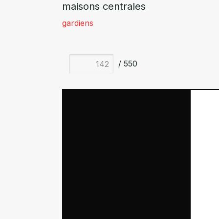
maisons centrales
gardiens
/ 550