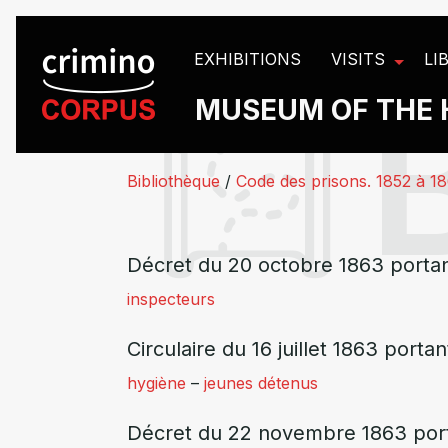
Cookies management panel
EXHIBITIONS
VISITS
LI
MUSEUM OF THE 
Bibliothèque
/
Code des prisons. 1852 à 1
Décret du 20 octobre 1863 portan
inspecteurs
Circulaire du 16 juillet 1863 port
hygiène
–
jeunes détenus
Décret du 22 novembre 1863 porta