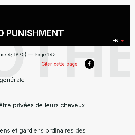
ND PUNISHMENT
EN
ume 4; 1870) — Page 142
Citer cette page
 générale
s être privées de leurs cheveux
ens et gardiens ordinaires des