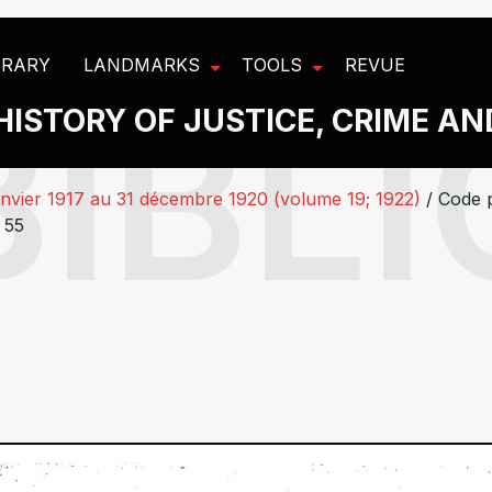
BRARY
LANDMARKS
TOOLS
REVUE
HISTORY OF JUSTICE, CRIME A
janvier 1917 au 31 décembre 1920 (volume 19; 1922)
/
Code p
 55