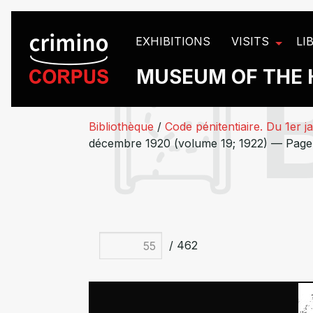
Cookies management panel
EXHIBITIONS
VISITS
LI
MUSEUM OF THE 
Bibliothèque
/
Code pénitentiaire. Du 1er 
décembre 1920 (volume 19; 1922) — Page
/ 462