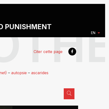
ND PUNISHMENT
EN
Citer cette page
net)
–
autopsie
–
ascarides