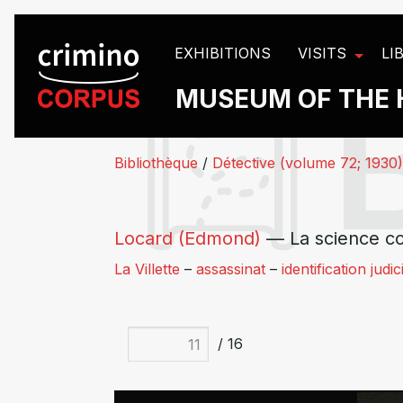
Cookies management panel
EXHIBITIONS
VISITS
LI
MUSEUM OF THE 
Bibliothèque
/
Détective (volume 72; 1930)
Locard (Edmond)
— La science con
La Villette
–
assassinat
–
identification judic
/ 16