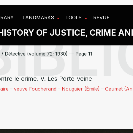
BRARY
LANDMARKS
TOOLS
REVUE
HISTORY OF JUSTICE, CRIME A
/
Détective (volume 72; 1930) — Page 11
tre le crime. V. Les Porte-veine
iaire
–
veuve Foucherand
–
Nouguier (Émile)
–
Gaumet (An